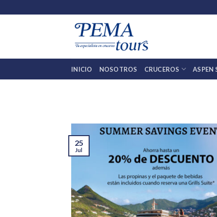
Skip
to
content
INICIO
NOSOTROS
CRUCEROS
ASPEN
25
Jul